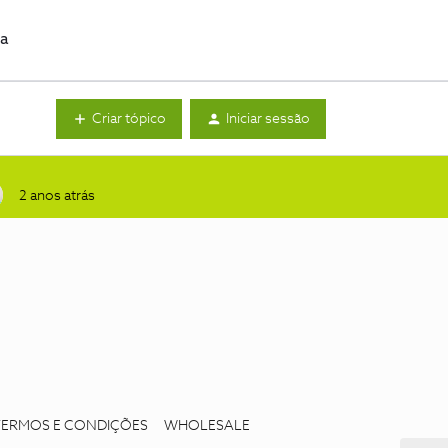
da
Criar tópico
Iniciar sessão
2 anos atrás
TERMOS E CONDIÇÕES
WHOLESALE