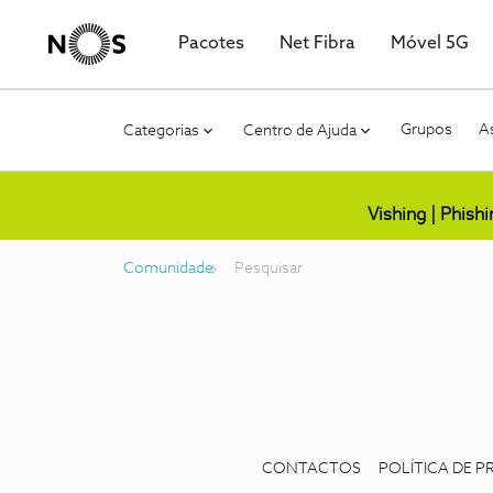
Pacotes
Net Fibra
Móvel 5G
Grupos
As
Categorias
Centro de Ajuda
Vishing | Phish
Comunidade
Pesquisar
CONTACTOS
POLÍTICA DE P