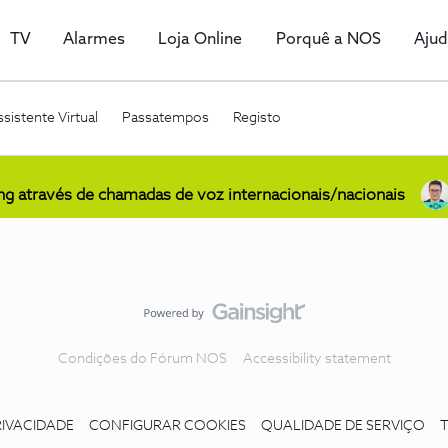
TV
Alarmes
Loja Online
Porquê a NOS
Aju
sistente Virtual
Passatempos
Registo
ing através de chamadas de voz internacionais/nacionais
Condições do Fórum NOS
Accessibility statement
RIVACIDADE
CONFIGURAR COOKIES
QUALIDADE DE SERVIÇO