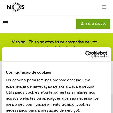
Menu
Iniciar sessão
Vishing | Phishing através de chamadas de voz
internacionais/nacionais
Comunidade
Configuração de cookies
Os cookies permitem-nos proporcionar lhe uma
experiência de navegação personalizada e segura.
Utilizamos cookies e/ou ferramentas similares nos
Condições do Fórum NOS
Accessibility statement
nossos websites ou aplicações que são necessários
para o seu bom funcionamento técnico (cookies
necessários para a prestação de serviço).