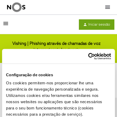
Menu
Iniciar sessão
Vishing | Phishing através de chamadas de voz
internacionais/nacionais
Comunidade
Configuração de cookies
Os cookies permitem-nos proporcionar lhe uma
experiência de navegação personalizada e segura.
Utilizamos cookies e/ou ferramentas similares nos
Condições do Fórum NOS
Accessibility statement
nossos websites ou aplicações que são necessários
para o seu bom funcionamento técnico (cookies
necessários para a prestação de serviço).