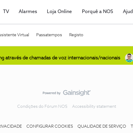
TV
Alarmes
Loja Online
Porquê a NOS
Aju
sistente Virtual
Passatempos
Registo
ing através de chamadas de voz internacionais/nacionais
Condições do Fórum NOS
Accessibility statement
RIVACIDADE
CONFIGURAR COOKIES
QUALIDADE DE SERVIÇO