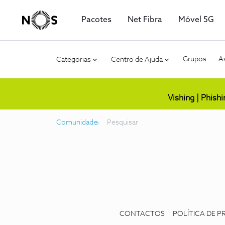
Pacotes
Net Fibra
Móvel 5G
Grupos
As
Categorias
Centro de Ajuda
Vishing | Phish
Comunidade
Pesquisar
CONTACTOS
POLÍTICA DE P