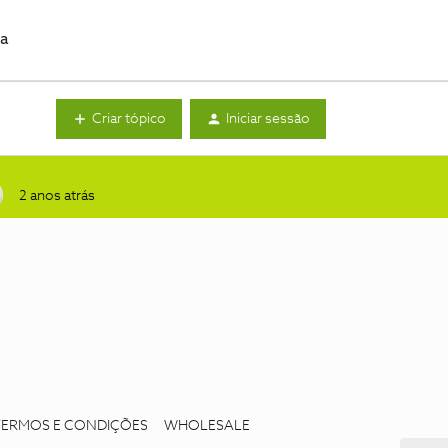
da
Criar tópico
Iniciar sessão
2 anos atrás
TERMOS E CONDIÇÕES
WHOLESALE