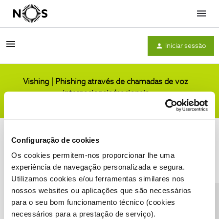
Menu
Iniciar sessão
Vishing | Phishing através de chamadas de voz
internacionais/nacionais
Comunidade
Configuração de cookies
Os cookies permitem-nos proporcionar lhe uma
experiência de navegação personalizada e segura.
Utilizamos cookies e/ou ferramentas similares nos
Condições do Fórum NOS
Accessibility statement
nossos websites ou aplicações que são necessários
para o seu bom funcionamento técnico (cookies
necessários para a prestação de serviço).