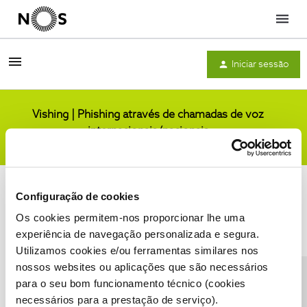
Menu
Iniciar sessão
Vishing | Phishing através de chamadas de voz
internacionais/nacionais
Comunidade
Configuração de cookies
Os cookies permitem-nos proporcionar lhe uma
experiência de navegação personalizada e segura.
Utilizamos cookies e/ou ferramentas similares nos
Condições do Fórum NOS
Accessibility statement
nossos websites ou aplicações que são necessários
para o seu bom funcionamento técnico (cookies
necessários para a prestação de serviço).