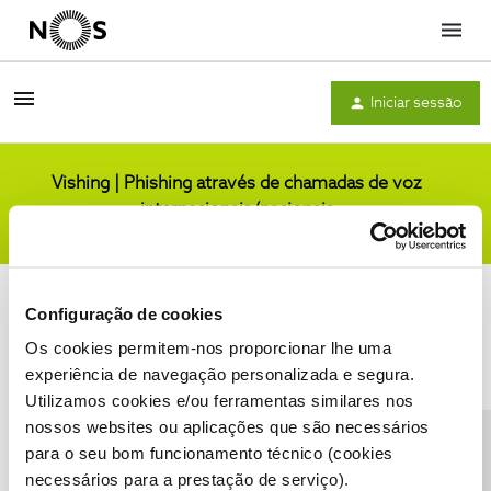
Menu
Iniciar sessão
Vishing | Phishing através de chamadas de voz
internacionais/nacionais
Comunidade
Configuração de cookies
Os cookies permitem-nos proporcionar lhe uma
experiência de navegação personalizada e segura.
Utilizamos cookies e/ou ferramentas similares nos
Condições do Fórum NOS
Accessibility statement
nossos websites ou aplicações que são necessários
para o seu bom funcionamento técnico (cookies
necessários para a prestação de serviço).