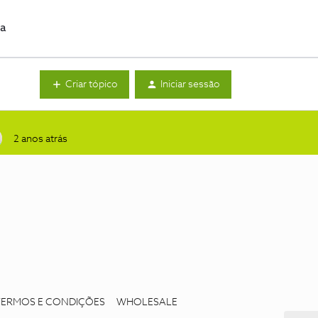
da
Criar tópico
Iniciar sessão
2 anos atrás
TERMOS E CONDIÇÕES
WHOLESALE