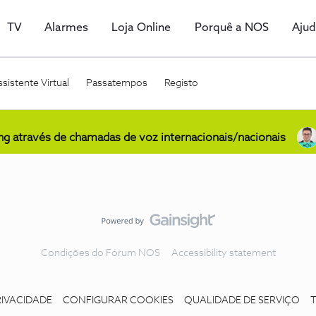
TV
Alarmes
Loja Online
Porquê a NOS
Aju
sistente Virtual
Passatempos
Registo
ing através de chamadas de voz internacionais/nacionais
Condições do Fórum NOS
Accessibility statement
RIVACIDADE
CONFIGURAR COOKIES
QUALIDADE DE SERVIÇO