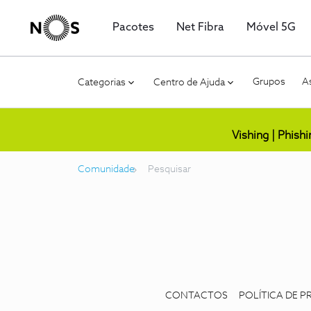
Pacotes
Net Fibra
Móvel 5G
Grupos
As
Categorias
Centro de Ajuda
Vishing | Phish
Comunidade
Pesquisar
CONTACTOS
POLÍTICA DE P