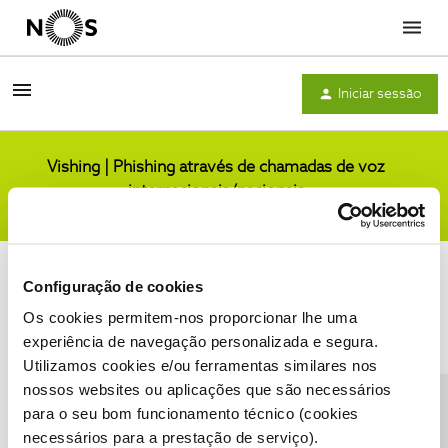
Menu
Iniciar sessão
Vishing | Phishing através de chamadas de voz
internacionais/nacionais
Comunidade
Configuração de cookies
Os cookies permitem-nos proporcionar lhe uma
experiência de navegação personalizada e segura.
Utilizamos cookies e/ou ferramentas similares nos
Condições do Fórum NOS
Accessibility statement
nossos websites ou aplicações que são necessários
para o seu bom funcionamento técnico (cookies
necessários para a prestação de serviço).