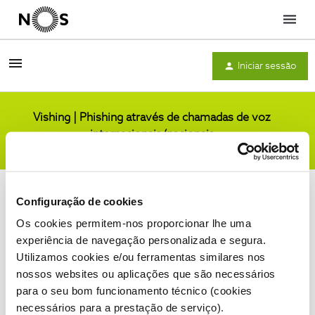
Menu
Iniciar sessão
Vishing | Phishing através de chamadas de voz
internacionais/nacionais
Comunidade
Configuração de cookies
Os cookies permitem-nos proporcionar lhe uma
experiência de navegação personalizada e segura.
Utilizamos cookies e/ou ferramentas similares nos
Condições do Fórum NOS
Accessibility statement
nossos websites ou aplicações que são necessários
para o seu bom funcionamento técnico (cookies
necessários para a prestação de serviço).