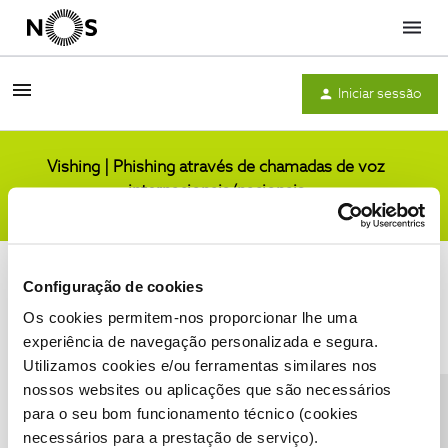
Menu
Iniciar sessão
Vishing | Phishing através de chamadas de voz
internacionais/nacionais
Comunidade
Configuração de cookies
Os cookies permitem-nos proporcionar lhe uma
experiência de navegação personalizada e segura.
Utilizamos cookies e/ou ferramentas similares nos
Condições do Fórum NOS
Accessibility statement
nossos websites ou aplicações que são necessários
para o seu bom funcionamento técnico (cookies
necessários para a prestação de serviço).