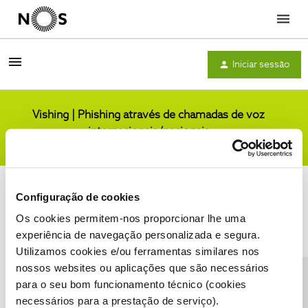
Menu
Iniciar sessão
Vishing | Phishing através de chamadas de voz
internacionais/nacionais
Comunidade
Configuração de cookies
Os cookies permitem-nos proporcionar lhe uma
experiência de navegação personalizada e segura.
Utilizamos cookies e/ou ferramentas similares nos
Condições do Fórum NOS
Accessibility statement
nossos websites ou aplicações que são necessários
para o seu bom funcionamento técnico (cookies
necessários para a prestação de serviço).