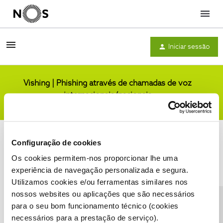
Menu
Iniciar sessão
Vishing | Phishing através de chamadas de voz
internacionais/nacionais
Comunidade
Configuração de cookies
Os cookies permitem-nos proporcionar lhe uma
experiência de navegação personalizada e segura.
Utilizamos cookies e/ou ferramentas similares nos
Condições do Fórum NOS
Accessibility statement
nossos websites ou aplicações que são necessários
para o seu bom funcionamento técnico (cookies
necessários para a prestação de serviço).