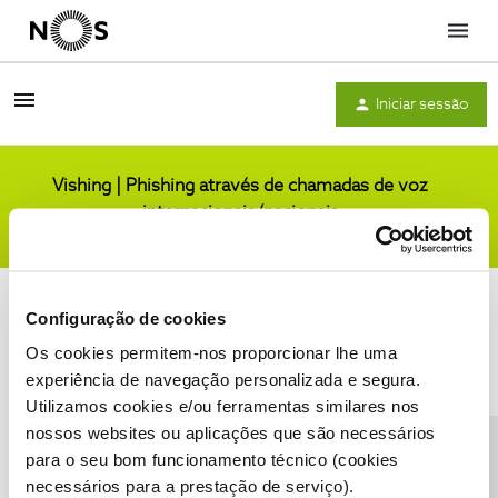
Menu
Iniciar sessão
Vishing | Phishing através de chamadas de voz
internacionais/nacionais
Comunidade
Configuração de cookies
Os cookies permitem-nos proporcionar lhe uma
experiência de navegação personalizada e segura.
Utilizamos cookies e/ou ferramentas similares nos
Condições do Fórum NOS
Accessibility statement
nossos websites ou aplicações que são necessários
para o seu bom funcionamento técnico (cookies
necessários para a prestação de serviço).