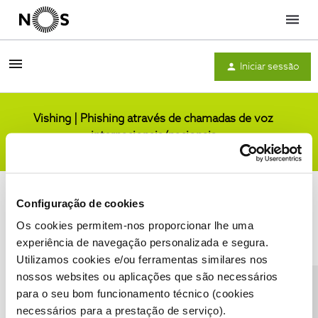
Menu
Iniciar sessão
Vishing | Phishing através de chamadas de voz
internacionais/nacionais
Comunidade
Configuração de cookies
Os cookies permitem-nos proporcionar lhe uma
experiência de navegação personalizada e segura.
Utilizamos cookies e/ou ferramentas similares nos
Condições do Fórum NOS
Accessibility statement
nossos websites ou aplicações que são necessários
para o seu bom funcionamento técnico (cookies
necessários para a prestação de serviço).