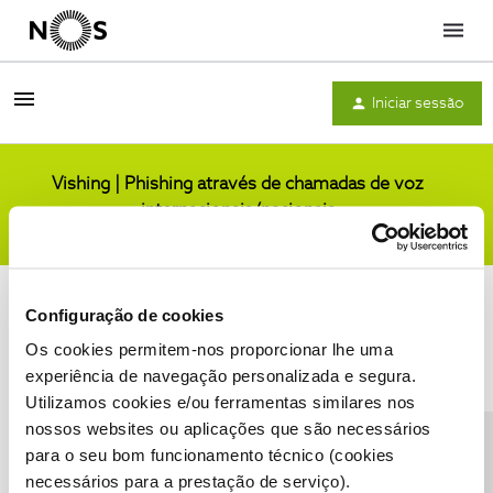
Menu
Iniciar sessão
Vishing | Phishing através de chamadas de voz
internacionais/nacionais
Comunidade
Configuração de cookies
Os cookies permitem-nos proporcionar lhe uma
experiência de navegação personalizada e segura.
Utilizamos cookies e/ou ferramentas similares nos
Condições do Fórum NOS
Accessibility statement
nossos websites ou aplicações que são necessários
para o seu bom funcionamento técnico (cookies
necessários para a prestação de serviço).