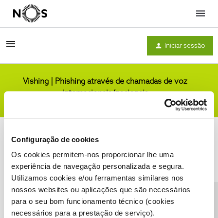
Menu
Iniciar sessão
Vishing | Phishing através de chamadas de voz
internacionais/nacionais
Comunidade
Configuração de cookies
Os cookies permitem-nos proporcionar lhe uma
experiência de navegação personalizada e segura.
Utilizamos cookies e/ou ferramentas similares nos
Condições do Fórum NOS
Accessibility statement
nossos websites ou aplicações que são necessários
para o seu bom funcionamento técnico (cookies
necessários para a prestação de serviço).