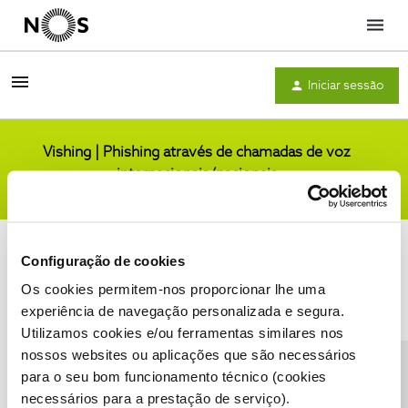
Menu
Iniciar sessão
Vishing | Phishing através de chamadas de voz
internacionais/nacionais
Comunidade
Configuração de cookies
Os cookies permitem-nos proporcionar lhe uma
experiência de navegação personalizada e segura.
Utilizamos cookies e/ou ferramentas similares nos
Condições do Fórum NOS
Accessibility statement
nossos websites ou aplicações que são necessários
para o seu bom funcionamento técnico (cookies
necessários para a prestação de serviço).