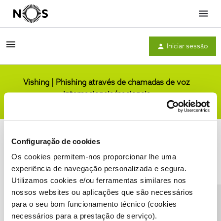
Menu
Iniciar sessão
Vishing | Phishing através de chamadas de voz
internacionais/nacionais
Comunidade
Configuração de cookies
Os cookies permitem-nos proporcionar lhe uma
experiência de navegação personalizada e segura.
Utilizamos cookies e/ou ferramentas similares nos
Condições do Fórum NOS
Accessibility statement
nossos websites ou aplicações que são necessários
para o seu bom funcionamento técnico (cookies
necessários para a prestação de serviço).