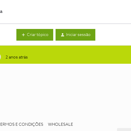
da
Criar tópico
Iniciar sessão
2 anos atrás
TERMOS E CONDIÇÕES
WHOLESALE