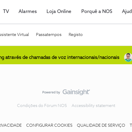
TV
Alarmes
Loja Online
Porquê a NOS
Aju
sistente Virtual
Passatempos
Registo
ing através de chamadas de voz internacionais/nacionais
Condições do Fórum NOS
Accessibility statement
RIVACIDADE
CONFIGURAR COOKIES
QUALIDADE DE SERVIÇO