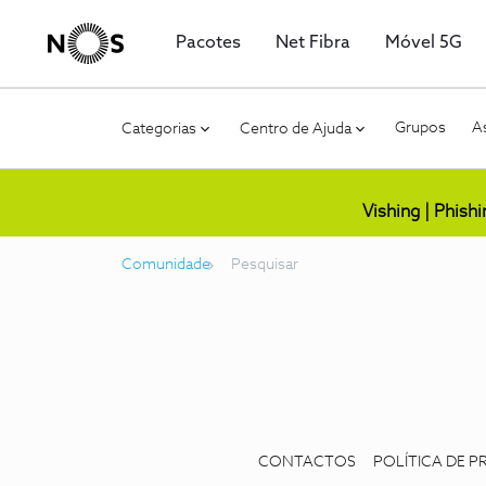
Pacotes
Net Fibra
Móvel 5G
Grupos
As
Categorias
Centro de Ajuda
Vishing | Phish
Comunidade
Pesquisar
CONTACTOS
POLÍTICA DE P