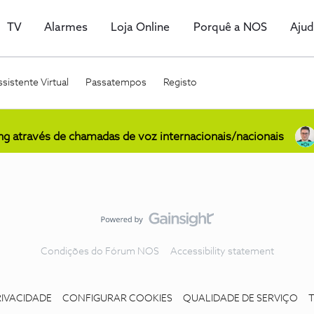
TV
Alarmes
Loja Online
Porquê a NOS
Aju
sistente Virtual
Passatempos
Registo
ing através de chamadas de voz internacionais/nacionais
Condições do Fórum NOS
Accessibility statement
RIVACIDADE
CONFIGURAR COOKIES
QUALIDADE DE SERVIÇO