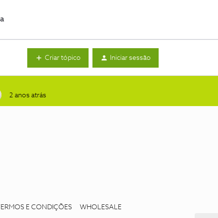
da
Criar tópico
Iniciar sessão
2 anos atrás
TERMOS E CONDIÇÕES
WHOLESALE