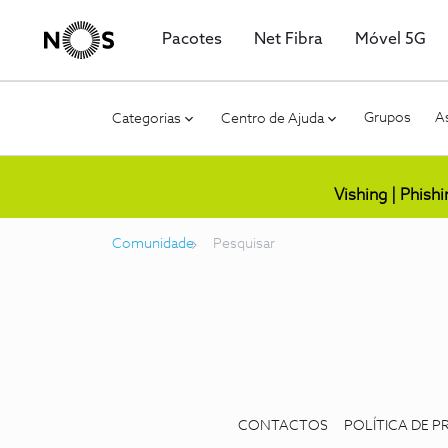
Pacotes
Net Fibra
Móvel 5G
Grupos
As
Categorias
Centro de Ajuda
Vishing | Phish
Comunidade
Pesquisar
CONTACTOS
POLÍTICA DE P