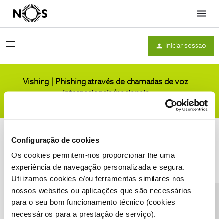
Menu
Iniciar sessão
Vishing | Phishing através de chamadas de voz
internacionais/nacionais
Comunidade
Configuração de cookies
Os cookies permitem-nos proporcionar lhe uma
experiência de navegação personalizada e segura.
Utilizamos cookies e/ou ferramentas similares nos
Condições do Fórum NOS
Accessibility statement
nossos websites ou aplicações que são necessários
para o seu bom funcionamento técnico (cookies
necessários para a prestação de serviço).