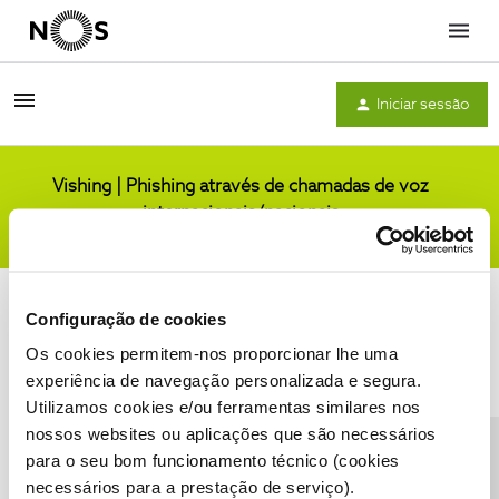
Menu
Iniciar sessão
Vishing | Phishing através de chamadas de voz
internacionais/nacionais
Comunidade
Configuração de cookies
Os cookies permitem-nos proporcionar lhe uma
experiência de navegação personalizada e segura.
Utilizamos cookies e/ou ferramentas similares nos
Condições do Fórum NOS
Accessibility statement
nossos websites ou aplicações que são necessários
para o seu bom funcionamento técnico (cookies
necessários para a prestação de serviço).