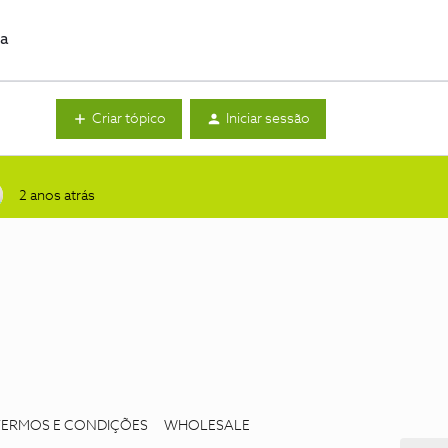
da
Criar tópico
Iniciar sessão
2 anos atrás
TERMOS E CONDIÇÕES
WHOLESALE