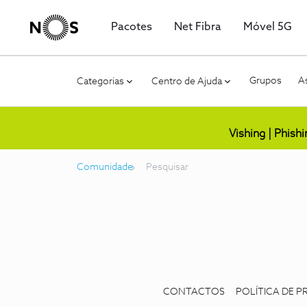
Pacotes
Net Fibra
Móvel 5G
Grupos
As
Categorias
Centro de Ajuda
Vishing | Phish
Comunidade
Pesquisar
CONTACTOS
POLÍTICA DE P