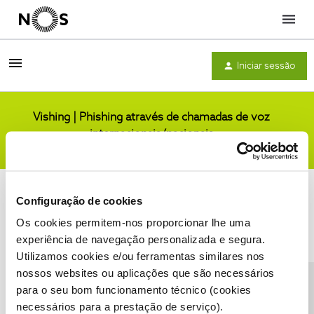
Menu
Iniciar sessão
Vishing | Phishing através de chamadas de voz
internacionais/nacionais
Comunidade
Configuração de cookies
Os cookies permitem-nos proporcionar lhe uma
experiência de navegação personalizada e segura.
Utilizamos cookies e/ou ferramentas similares nos
Condições do Fórum NOS
Accessibility statement
nossos websites ou aplicações que são necessários
para o seu bom funcionamento técnico (cookies
necessários para a prestação de serviço).