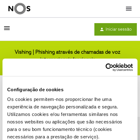
Menu
Iniciar sessão
Vishing | Phishing através de chamadas de voz
internacionais/nacionais
Comunidade
Configuração de cookies
Os cookies permitem-nos proporcionar lhe uma
experiência de navegação personalizada e segura.
Utilizamos cookies e/ou ferramentas similares nos
Condições do Fórum NOS
Accessibility statement
nossos websites ou aplicações que são necessários
para o seu bom funcionamento técnico (cookies
necessários para a prestação de serviço).