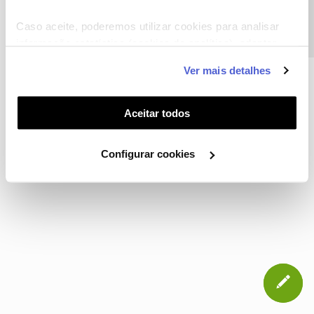
Precisa de ajuda?
CONTACTOS
POLÍTICA DE PRIVACIDADE
CONFIGURAR COOKIES
QUALIDADE DE SERVIÇO
Caso aceite, poderemos utilizar cookies para analisar
informação estatística (cookies de analítica), adaptar
TERMOS E CONDIÇÕES
WHOLESALE
este serviço às suas preferências e apresentar-lhe
Ver mais detalhes
funcionalidades (cookies de personalização e
funcionalidade) e adaptar anúncios aos seus interesses
NOS, todos os direitos reservados
(cookies de publicidade personalizada). Pode gerir a
Aceitar todos
utilização dos cookies clicando em "
Configurar
Cookies
".
Configurar cookies