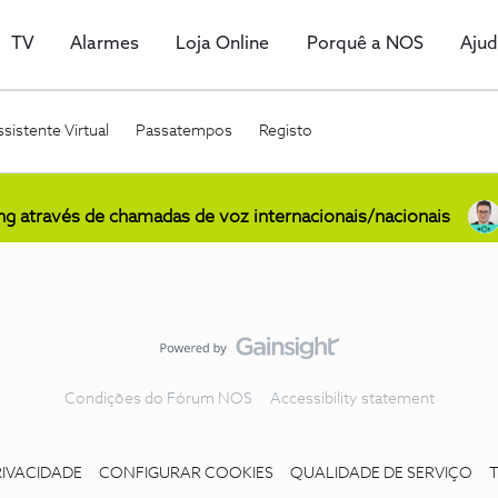
TV
Alarmes
Loja Online
Porquê a NOS
Aju
sistente Virtual
Passatempos
Registo
ing através de chamadas de voz internacionais/nacionais
Condições do Fórum NOS
Accessibility statement
RIVACIDADE
CONFIGURAR COOKIES
QUALIDADE DE SERVIÇO