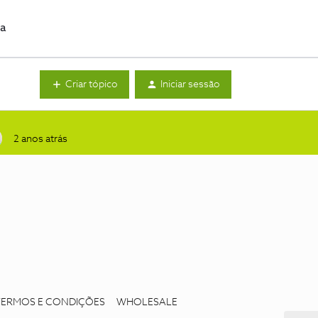
da
Criar tópico
Iniciar sessão
2 anos atrás
TERMOS E CONDIÇÕES
WHOLESALE