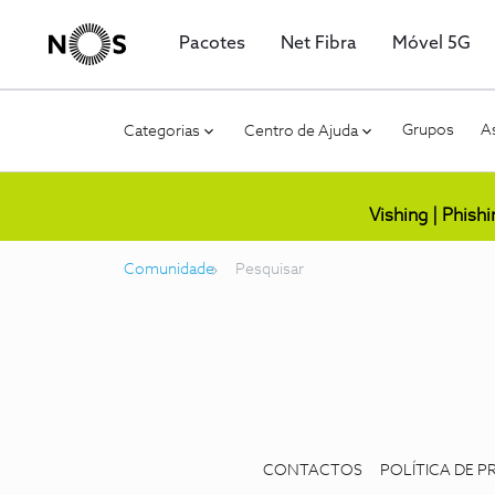
Pacotes
Net Fibra
Móvel 5G
Grupos
As
Categorias
Centro de Ajuda
Vishing | Phish
Comunidade
Pesquisar
CONTACTOS
POLÍTICA DE P