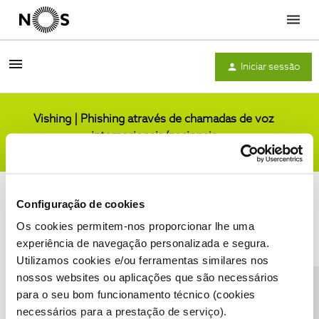
Menu
Iniciar sessão
Vishing | Phishing através de chamadas de voz
internacionais/nacionais
Comunidade
Configuração de cookies
Os cookies permitem-nos proporcionar lhe uma
experiência de navegação personalizada e segura.
Utilizamos cookies e/ou ferramentas similares nos
Condições do Fórum NOS
Accessibility statement
nossos websites ou aplicações que são necessários
para o seu bom funcionamento técnico (cookies
necessários para a prestação de serviço).