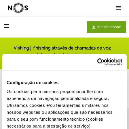
Menu
Iniciar sessão
Vishing | Phishing através de chamadas de voz
internacionais/nacionais
Comunidade
Configuração de cookies
Os cookies permitem-nos proporcionar lhe uma
experiência de navegação personalizada e segura.
Utilizamos cookies e/ou ferramentas similares nos
Condições do Fórum NOS
Accessibility statement
nossos websites ou aplicações que são necessários
para o seu bom funcionamento técnico (cookies
necessários para a prestação de serviço).