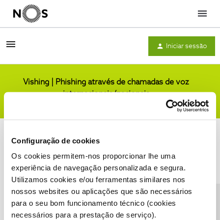
Menu
Iniciar sessão
Vishing | Phishing através de chamadas de voz
internacionais/nacionais
Comunidade
Configuração de cookies
Os cookies permitem-nos proporcionar lhe uma
experiência de navegação personalizada e segura.
Utilizamos cookies e/ou ferramentas similares nos
Condições do Fórum NOS
Accessibility statement
nossos websites ou aplicações que são necessários
para o seu bom funcionamento técnico (cookies
necessários para a prestação de serviço).