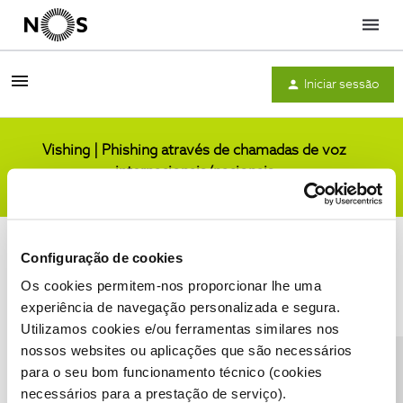
Menu
Iniciar sessão
Vishing | Phishing através de chamadas de voz
internacionais/nacionais
Comunidade
Configuração de cookies
Os cookies permitem-nos proporcionar lhe uma
experiência de navegação personalizada e segura.
Utilizamos cookies e/ou ferramentas similares nos
Condições do Fórum NOS
Accessibility statement
nossos websites ou aplicações que são necessários
para o seu bom funcionamento técnico (cookies
necessários para a prestação de serviço).