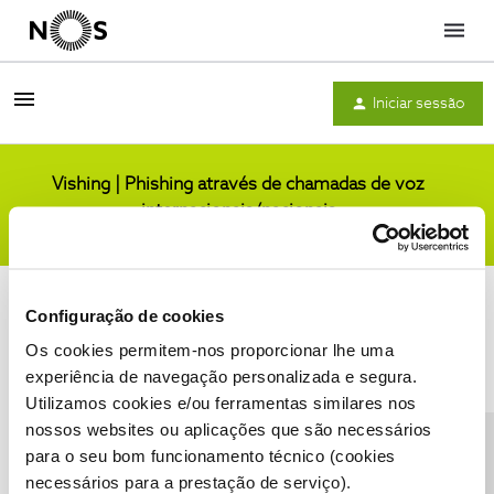
Menu
Iniciar sessão
Vishing | Phishing através de chamadas de voz
internacionais/nacionais
Comunidade
Configuração de cookies
Os cookies permitem-nos proporcionar lhe uma
experiência de navegação personalizada e segura.
Utilizamos cookies e/ou ferramentas similares nos
Condições do Fórum NOS
Accessibility statement
nossos websites ou aplicações que são necessários
para o seu bom funcionamento técnico (cookies
necessários para a prestação de serviço).