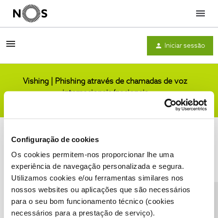
Menu
Iniciar sessão
Vishing | Phishing através de chamadas de voz
internacionais/nacionais
Comunidade
Configuração de cookies
Os cookies permitem-nos proporcionar lhe uma
experiência de navegação personalizada e segura.
Utilizamos cookies e/ou ferramentas similares nos
Condições do Fórum NOS
Accessibility statement
nossos websites ou aplicações que são necessários
para o seu bom funcionamento técnico (cookies
necessários para a prestação de serviço).