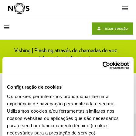
Menu
Iniciar sessão
Vishing | Phishing através de chamadas de voz
internacionais/nacionais
Comunidade
Configuração de cookies
Os cookies permitem-nos proporcionar lhe uma
experiência de navegação personalizada e segura.
Utilizamos cookies e/ou ferramentas similares nos
Condições do Fórum NOS
Accessibility statement
nossos websites ou aplicações que são necessários
para o seu bom funcionamento técnico (cookies
necessários para a prestação de serviço).