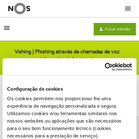
Menu
Iniciar sessão
Vishing | Phishing através de chamadas de voz
internacionais/nacionais
Comunidade
Configuração de cookies
Os cookies permitem-nos proporcionar lhe uma
experiência de navegação personalizada e segura.
Utilizamos cookies e/ou ferramentas similares nos
Condições do Fórum NOS
Accessibility statement
nossos websites ou aplicações que são necessários
para o seu bom funcionamento técnico (cookies
necessários para a prestação de serviço).