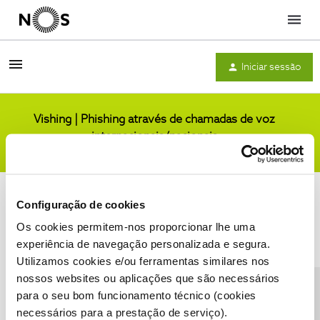
Menu
Iniciar sessão
Vishing | Phishing através de chamadas de voz
internacionais/nacionais
Comunidade
Configuração de cookies
Os cookies permitem-nos proporcionar lhe uma
experiência de navegação personalizada e segura.
Utilizamos cookies e/ou ferramentas similares nos
Condições do Fórum NOS
Accessibility statement
nossos websites ou aplicações que são necessários
para o seu bom funcionamento técnico (cookies
necessários para a prestação de serviço).