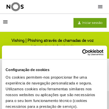
Menu
Iniciar sessão
Vishing | Phishing através de chamadas de voz
internacionais/nacionais
Comunidade
Configuração de cookies
Os cookies permitem-nos proporcionar lhe uma
experiência de navegação personalizada e segura.
Utilizamos cookies e/ou ferramentas similares nos
Condições do Fórum NOS
Accessibility statement
nossos websites ou aplicações que são necessários
para o seu bom funcionamento técnico (cookies
necessários para a prestação de serviço).