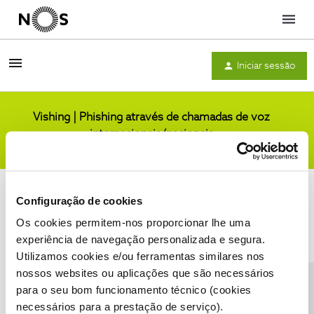
Menu
Iniciar sessão
Vishing | Phishing através de chamadas de voz
internacionais/nacionais
Comunidade
Configuração de cookies
Os cookies permitem-nos proporcionar lhe uma
experiência de navegação personalizada e segura.
Utilizamos cookies e/ou ferramentas similares nos
Condições do Fórum NOS
Accessibility statement
nossos websites ou aplicações que são necessários
para o seu bom funcionamento técnico (cookies
necessários para a prestação de serviço).