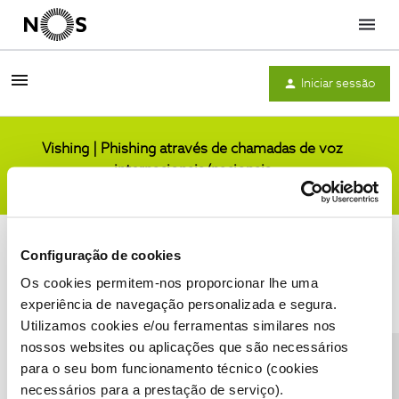
Menu
Iniciar sessão
Vishing | Phishing através de chamadas de voz
internacionais/nacionais
Comunidade
Configuração de cookies
Os cookies permitem-nos proporcionar lhe uma
experiência de navegação personalizada e segura.
Utilizamos cookies e/ou ferramentas similares nos
Condições do Fórum NOS
Accessibility statement
nossos websites ou aplicações que são necessários
para o seu bom funcionamento técnico (cookies
necessários para a prestação de serviço).