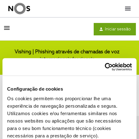
Menu
Iniciar sessão
Vishing | Phishing através de chamadas de voz
internacionais/nacionais
Comunidade
Configuração de cookies
Os cookies permitem-nos proporcionar lhe uma
experiência de navegação personalizada e segura.
Utilizamos cookies e/ou ferramentas similares nos
Condições do Fórum NOS
Accessibility statement
nossos websites ou aplicações que são necessários
para o seu bom funcionamento técnico (cookies
necessários para a prestação de serviço).