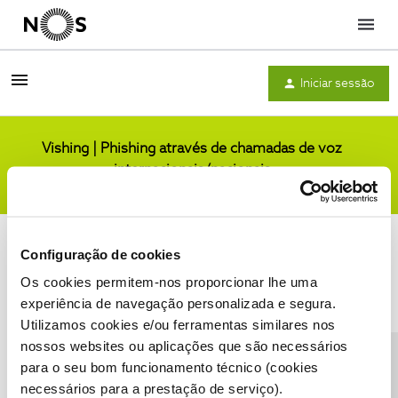
Menu
Iniciar sessão
Vishing | Phishing através de chamadas de voz
internacionais/nacionais
Comunidade
Configuração de cookies
Os cookies permitem-nos proporcionar lhe uma
experiência de navegação personalizada e segura.
Utilizamos cookies e/ou ferramentas similares nos
Condições do Fórum NOS
Accessibility statement
nossos websites ou aplicações que são necessários
para o seu bom funcionamento técnico (cookies
necessários para a prestação de serviço).