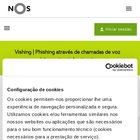
Menu
Iniciar sessão
Vishing | Phishing através de chamadas de voz
internacionais/nacionais
Comunidade
Configuração de cookies
Os cookies permitem-nos proporcionar lhe uma
experiência de navegação personalizada e segura.
Utilizamos cookies e/ou ferramentas similares nos
Condições do Fórum NOS
Accessibility statement
nossos websites ou aplicações que são necessários
para o seu bom funcionamento técnico (cookies
necessários para a prestação de serviço).