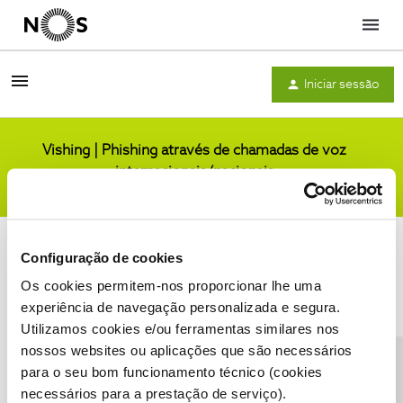
Menu
Iniciar sessão
Vishing | Phishing através de chamadas de voz
internacionais/nacionais
Comunidade
Configuração de cookies
Os cookies permitem-nos proporcionar lhe uma
experiência de navegação personalizada e segura.
Utilizamos cookies e/ou ferramentas similares nos
Condições do Fórum NOS
Accessibility statement
nossos websites ou aplicações que são necessários
para o seu bom funcionamento técnico (cookies
necessários para a prestação de serviço).