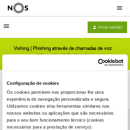
Menu
Iniciar sessão
Vishing | Phishing através de chamadas de voz
internacionais/nacionais
Comunidade
Configuração de cookies
Os cookies permitem-nos proporcionar lhe uma
experiência de navegação personalizada e segura.
Utilizamos cookies e/ou ferramentas similares nos
Condições do Fórum NOS
Accessibility statement
nossos websites ou aplicações que são necessários
para o seu bom funcionamento técnico (cookies
necessários para a prestação de serviço).