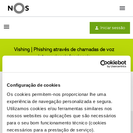
Menu
Iniciar sessão
Vishing | Phishing através de chamadas de voz
internacionais/nacionais
Comunidade
Configuração de cookies
Os cookies permitem-nos proporcionar lhe uma
experiência de navegação personalizada e segura.
Utilizamos cookies e/ou ferramentas similares nos
Condições do Fórum NOS
Accessibility statement
nossos websites ou aplicações que são necessários
para o seu bom funcionamento técnico (cookies
necessários para a prestação de serviço).