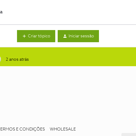
da
Criar tópico
Iniciar sessão
2 anos atrás
TERMOS E CONDIÇÕES
WHOLESALE