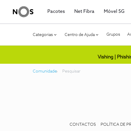
Pacotes
Net Fibra
Móvel 5G
Grupos
As
Categorias
Centro de Ajuda
Vishing | Phish
Comunidade
Pesquisar
CONTACTOS
POLÍTICA DE P