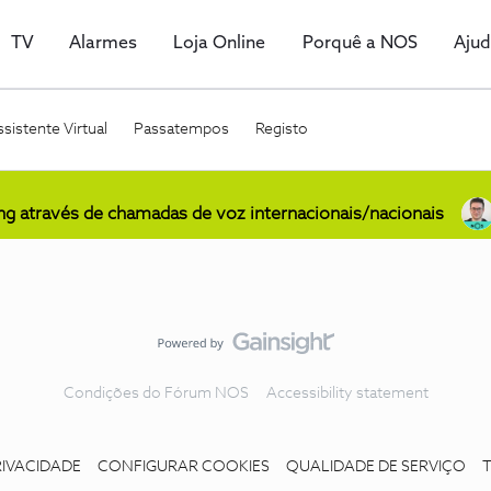
TV
Alarmes
Loja Online
Porquê a NOS
Aju
sistente Virtual
Passatempos
Registo
ing através de chamadas de voz internacionais/nacionais
Condições do Fórum NOS
Accessibility statement
RIVACIDADE
CONFIGURAR COOKIES
QUALIDADE DE SERVIÇO