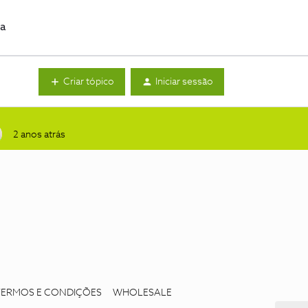
da
Criar tópico
Iniciar sessão
2 anos atrás
TERMOS E CONDIÇÕES
WHOLESALE