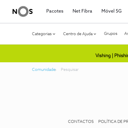
Pacotes
Net Fibra
Móvel 5G
Grupos
As
Categorias
Centro de Ajuda
Vishing | Phish
Comunidade
Pesquisar
CONTACTOS
POLÍTICA DE P