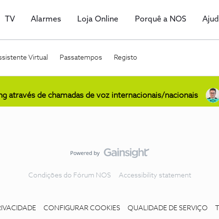
TV
Alarmes
Loja Online
Porquê a NOS
Aju
sistente Virtual
Passatempos
Registo
ing através de chamadas de voz internacionais/nacionais
Condições do Fórum NOS
Accessibility statement
RIVACIDADE
CONFIGURAR COOKIES
QUALIDADE DE SERVIÇO