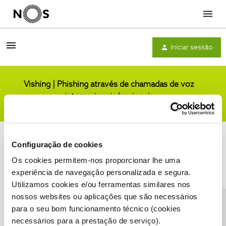
Menu
Iniciar sessão
Vishing | Phishing através de chamadas de voz
internacionais/nacionais
Comunidade
Configuração de cookies
Os cookies permitem-nos proporcionar lhe uma
experiência de navegação personalizada e segura.
Utilizamos cookies e/ou ferramentas similares nos
Condições do Fórum NOS
Accessibility statement
nossos websites ou aplicações que são necessários
para o seu bom funcionamento técnico (cookies
necessários para a prestação de serviço).