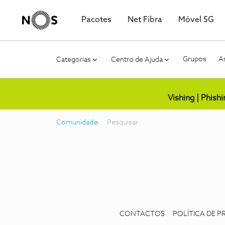
Pacotes
Net Fibra
Móvel 5G
Grupos
As
Categorias
Centro de Ajuda
Vishing | Phish
Comunidade
Pesquisar
CONTACTOS
POLÍTICA DE P