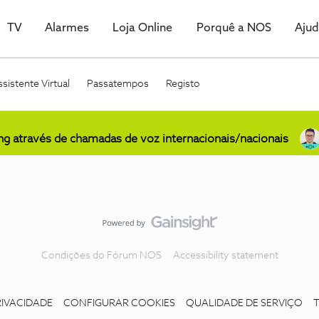
TV
Alarmes
Loja Online
Porquê a NOS
Aju
sistente Virtual
Passatempos
Registo
ing através de chamadas de voz internacionais/nacionais
Condições do Fórum NOS
Accessibility statement
RIVACIDADE
CONFIGURAR COOKIES
QUALIDADE DE SERVIÇO