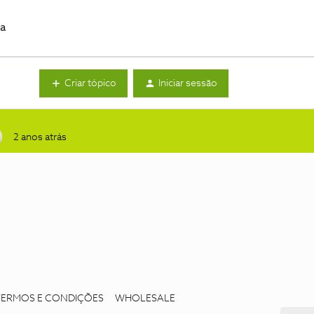
da
Criar tópico
Iniciar sessão
2 anos atrás
TERMOS E CONDIÇÕES
WHOLESALE